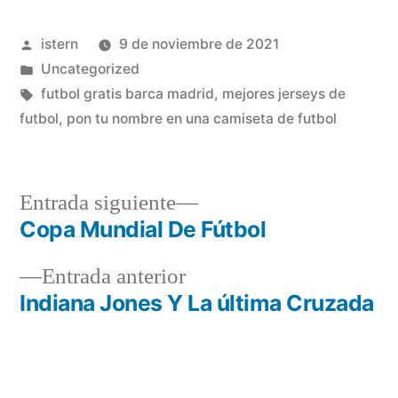
Publicado
istern
9 de noviembre de 2021
por
Publicado
Uncategorized
en
Etiquetas:
futbol gratis barca madrid
,
mejores jerseys de
futbol
,
pon tu nombre en una camiseta de futbol
Entrada
Entrada siguiente
siguiente:
Copa Mundial De Fútbol
Navegación
Entrada
Entrada anterior
de
anterior:
Indiana Jones Y La última Cruzada
entradas