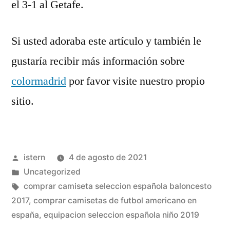
el 3-1 al Getafe.
Si usted adoraba este artículo y también le
gustaría recibir más información sobre
colormadrid
por favor visite nuestro propio
sitio.
Publicado
istern
4 de agosto de 2021
por
Publicado
Uncategorized
en
Etiquetas:
comprar camiseta seleccion española baloncesto
2017
,
comprar camisetas de futbol americano en
españa
,
equipacion seleccion española niño 2019