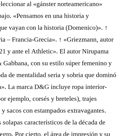
seleccionar al «gánster norteamericano»
bajo. «Pensamos en una historia y
que vayan con la historia (Domenico)». ↑
 – Francia-Grecia». ↑ «Griezmann, autor
21 y ante el Athletic». El autor Nirupama
 Gabbana, con su estilo súper femenino y
moda de mentalidad seria y sobria que dominó
a». La marca D&G incluye ropa interior-
r ejemplo, corsés y breteles), trajes
er, y sacos con estampados extravagantes.
 solapas característicos de la década de
gro. Por cierto, el área de impresión y su