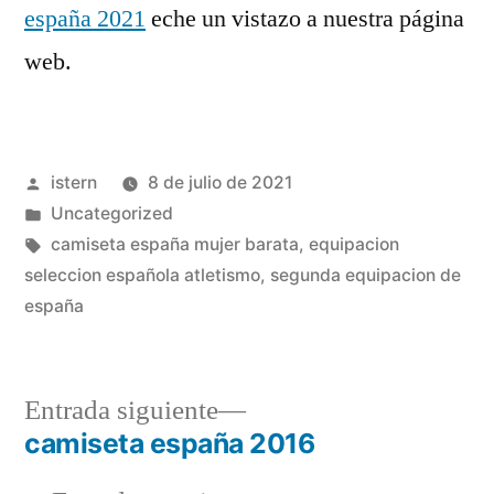
españa 2021
eche un vistazo a nuestra página
web.
Publicado
istern
8 de julio de 2021
por
Publicado
Uncategorized
en
Etiquetas:
camiseta españa mujer barata
,
equipacion
seleccion española atletismo
,
segunda equipacion de
españa
Entrada
Entrada siguiente
siguiente:
camiseta españa 2016
Navegación