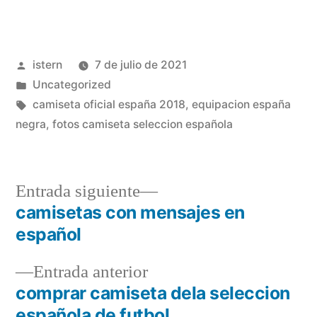
Publicado
istern
7 de julio de 2021
por
Publicado
Uncategorized
en
Etiquetas:
camiseta oficial españa 2018
,
equipacion españa
negra
,
fotos camiseta seleccion española
Entrada
Entrada siguiente
siguiente:
camisetas con mensajes en
Navegación
español
de
Entrada
Entrada anterior
entradas
anterior:
comprar camiseta dela seleccion
española de futbol