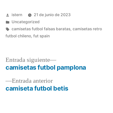
Publicado
istern
21 de junio de 2023
por
Publicado
Uncategorized
en
Etiquetas:
camisetas futbol falsas baratas
,
camisetas retro
futbol chileno
,
fut spain
Entrada
Entrada siguiente
siguiente:
camisetas futbol pamplona
Navegación
Entrada
Entrada anterior
de
anterior:
camiseta futbol betis
entradas