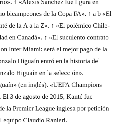
io». ↑ «Alexis Sánchez fue figura en
mo bicampeones de la Copa FA». ↑ a b «El
é de la A a la Z». ↑ «El polémico Chile-
idad en Canadá». ↑ «El suculento contrato
on Inter Miami: será el mejor pago de la
zalo Higuaín entró en la historia del
nzalo Higuaín en la selección».
iguaín» (en inglés). «UEFA Champions
 El 3 de agosto de 2015, Kanté fue
 de la Premier League inglesa por petición
l equipo Claudio Ranieri.