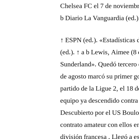
Chelsea FC el 7 de noviembre
b Diario La Vanguardia (ed.)
↑ ESPN (ed.). «Estadística
(ed.). ↑ a b Lewis, Aimee (8 
Sunderland». Quedó tercero e
de agosto marcó su primer go
partido de la Ligue 2, el 18 
equipo ya descendido contra
Descubierto por el US Boulog
contrato amateur con ellos e
división francesa . Llegó a es