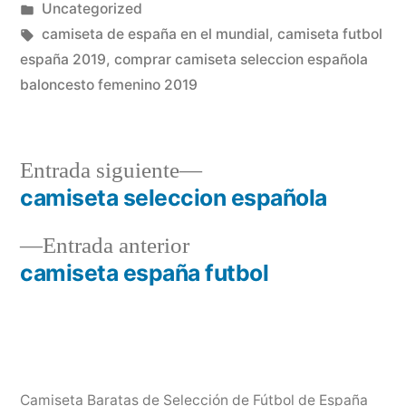
por
Publicado
Uncategorized
en
Etiquetas:
camiseta de españa en el mundial
,
camiseta futbol
españa 2019
,
comprar camiseta seleccion española
baloncesto femenino 2019
Entrada
Entrada siguiente
siguiente:
camiseta seleccion española
Navegación
Entrada
Entrada anterior
de
anterior:
camiseta españa futbol
entradas
Camiseta Baratas de Selección de Fútbol de España