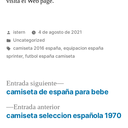
visita el Web page.
Publicado
istern
4 de agosto de 2021
por
Publicado
Uncategorized
en
Etiquetas:
camiseta 2016 españa
,
equipacion españa
sprinter
,
futbol españa camiseta
Entrada
Entrada siguiente
siguiente:
camiseta de españa para bebe
Navegación
Entrada
Entrada anterior
de
anterior:
camiseta seleccion española 1970
entradas