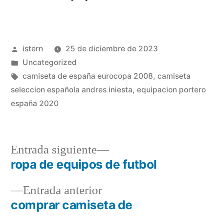
Publicado
istern
25 de diciembre de 2023
por
Publicado
Uncategorized
en
Etiquetas:
camiseta de españa eurocopa 2008
,
camiseta
seleccion española andres iniesta
,
equipacion portero
españa 2020
Entrada
Entrada siguiente
siguiente:
ropa de equipos de futbol
Navegación
Entrada
Entrada anterior
de
anterior:
comprar camiseta de
entradas