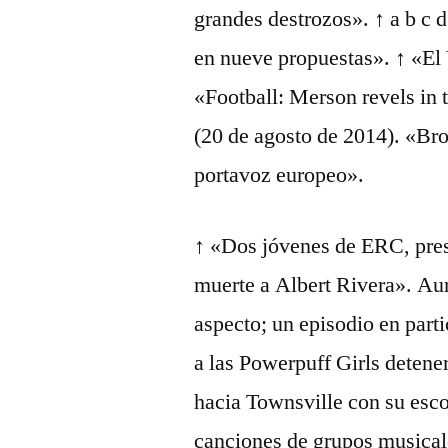
grandes destrozos». ↑ a b c
en nueve propuestas». ↑ «El
«Football: Merson revels in t
(20 de agosto de 2014). «Br
portavoz europeo».
↑ «Dos jóvenes de ERC, pres
muerte a Albert Rivera». Aun
aspecto; un episodio en part
a las Powerpuff Girls deten
hacia Townsville con su esco
canciones de grupos musical