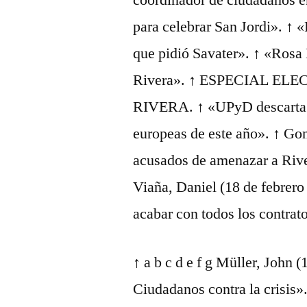
coordinador de ciudadanos e
para celebrar San Jordi». ↑ 
que pidió Savater». ↑ «Rosa
Rivera». ↑ ESPECIAL ELE
RIVERA. ↑ «UPyD descarta a
europeas de este año». ↑ Go
acusados de amenazar a Rive
Viaña, Daniel (18 de febrer
acabar con todos los contrat
↑ a b c d e f g Müller, John 
Ciudadanos contra la crisis».