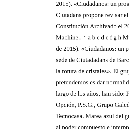
2015). «Ciudadanos: un pro
Ciutadans propone revisar e
Constitución Archivado el 2
Machine.. ↑ a b c d e f g h M
de 2015). «Ciudadanos: un 
sede de Ciutadadans de Barc
la rotura de cristales». El g
pretendemos es dar normalida
largo de los años, han sido:
Opción, P.S.G., Grupo Ga
Tecnocasa. Marea azul del g
al poder compuesto e interpr