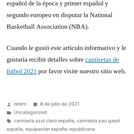
español de la época y primer español y
segundo europeo en disputar la National
Basketball Association (NBA).
Cuando le gustó este artículo informativo y le
gustaría recibir detalles sobre
camisetas de
futbol 2021
por favor visite nuestro sitio web.
Publicado
istern
8 de julio de 2021
por
Publicado
Uncategorized
en
Etiquetas:
camiseta azul claro españa
,
camiseta pau gasol
españa
,
equipacion españa republicana