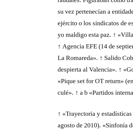
raudales. Figuraban como tra
su vez pertenecían a entidade
ejército o los sindicatos de e
yo maldigo esta paz. ↑ «Vill
↑ Agencia EFE (14 de septiem
La Romareda». ↑ Salido Cobo
despierta al Valencia». ↑ «G
«Pique set for OT return» (en
culé». ↑ a b «Partidos intern
↑ «Trayectoria y estadística
agosto de 2010). «Sinfonía d