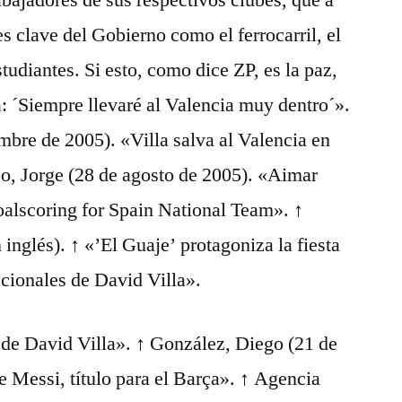
bajadores de sus respectivos clubes, que a
s clave del Gobierno como el ferrocarril, el
studiantes. Si esto, como dice ZP, es la paz,
a: ´Siempre llevaré al Valencia muy dentro´».
bre de 2005). «Villa salva al Valencia en
, Jorge (28 de agosto de 2005). «Aimar
oalscoring for Spain National Team». ↑
 inglés). ↑ «’El Guaje’ protagoniza la fiesta
acionales de David Villa».
s de David Villa». ↑ González, Diego (21 de
e Messi, título para el Barça». ↑ Agencia