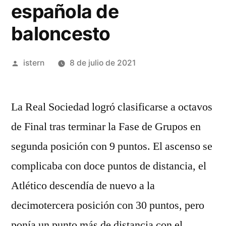
española de
baloncesto
Publicado
istern
8 de julio de 2021
por
La Real Sociedad logró clasificarse a octavos
de Final tras terminar la Fase de Grupos en
segunda posición con 9 puntos. El ascenso se
complicaba con doce puntos de distancia, el
Atlético descendía de nuevo a la
decimotercera posición con 30 puntos, pero
ponía un punto más de distancia con el