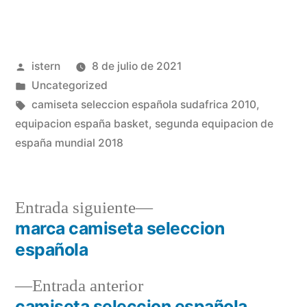
Publicado
istern
8 de julio de 2021
por
Publicado
Uncategorized
en
Etiquetas:
camiseta seleccion española sudafrica 2010
,
equipacion españa basket
,
segunda equipacion de
españa mundial 2018
Entrada
Entrada siguiente
siguiente:
marca camiseta seleccion
Navegación
española
de
Entrada
Entrada anterior
entradas
anterior:
camiseta seleccion española