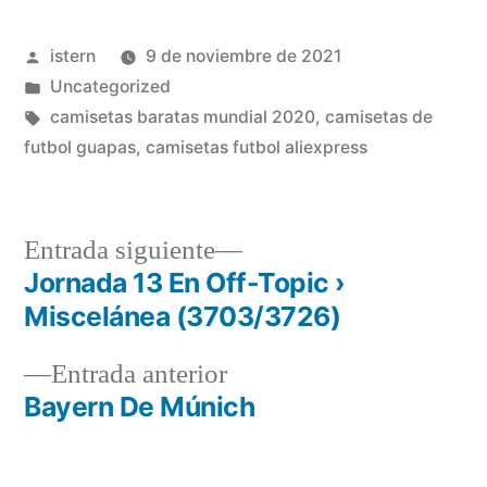
Publicado
istern
9 de noviembre de 2021
por
Publicado
Uncategorized
en
Etiquetas:
camisetas baratas mundial 2020
,
camisetas de
futbol guapas
,
camisetas futbol aliexpress
Entrada
Entrada siguiente
siguiente:
Jornada 13 En Off-Topic ›
Navegación
Miscelánea (3703/3726)
de
Entrada
Entrada anterior
entradas
anterior:
Bayern De Múnich