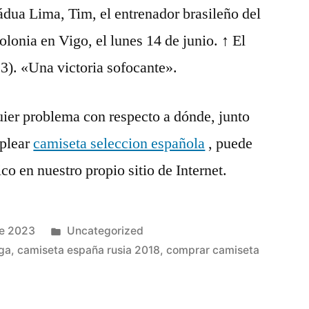
ádua Lima, Tim, el entrenador brasileño del
Polonia en Vigo, el lunes 14 de junio. ↑ El
3). «Una victoria sofocante».
uier problema con respecto a dónde, junto
plear
camiseta seleccion española
, puede
co en nuestro propio sitio de Internet.
Publicado
de 2023
Uncategorized
en
ga
,
camiseta españa rusia 2018
,
comprar camiseta