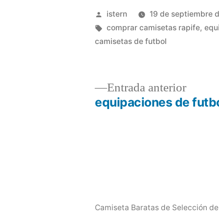
Publicado
istern
19 de septiembre 
por
Etiquetas:
comprar camisetas rapife
,
equ
camisetas de futbol
Entrad
Entrada anterior
anterio
equipaciones de futb
Navegación
de
entradas
Camiseta Baratas de Selección de