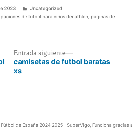
Publicado
de 2023
Uncategorized
en
ipaciones de futbol para niños decathlon
,
paginas de
a
Entrada
Entrada siguiente
r:
siguiente:
ol
camisetas de futbol baratas
xs
 Fútbol de España 2024 2025 | SuperVigo
,
Funciona gracias 