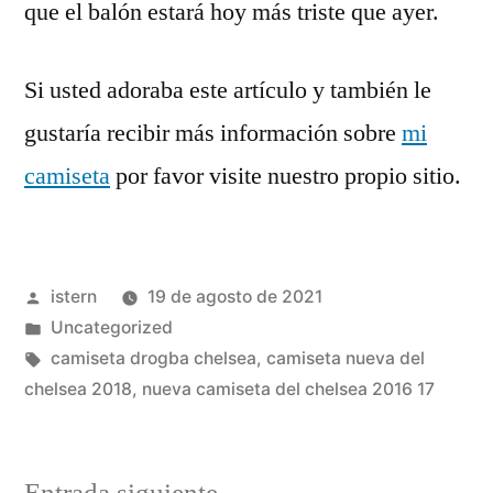
que el balón estará hoy más triste que ayer.
Si usted adoraba este artículo y también le
gustaría recibir más información sobre
mi
camiseta
por favor visite nuestro propio sitio.
Publicado
istern
19 de agosto de 2021
por
Publicado
Uncategorized
en
Etiquetas:
camiseta drogba chelsea
,
camiseta nueva del
chelsea 2018
,
nueva camiseta del chelsea 2016 17
Entrada