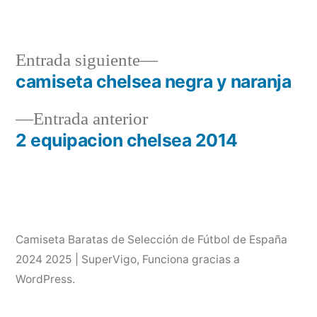
Entrada
Entrada siguiente
siguiente:
camiseta chelsea negra y naranja
Navegación
Entrada
Entrada anterior
de
anterior:
2 equipacion chelsea 2014
entradas
Camiseta Baratas de Selección de Fútbol de España
2024 2025 | SuperVigo
,
Funciona gracias a
WordPress.