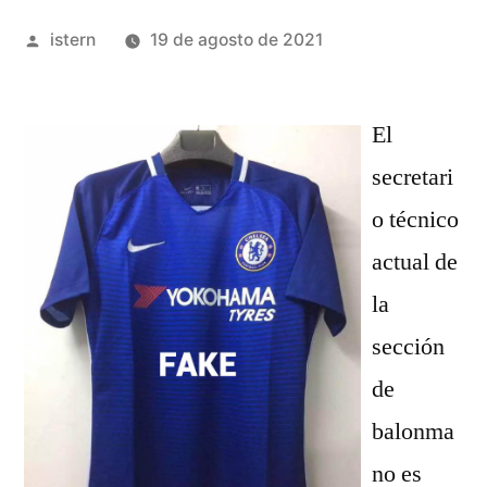
Publicado
istern
19 de agosto de 2021
por
El
secretari
o técnico
actual de
la
sección
de
balonma
no es