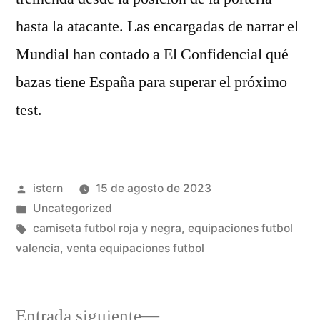
hasta la atacante. Las encargadas de narrar el
Mundial han contado a El Confidencial qué
bazas tiene España para superar el próximo
test.
Publicado
istern
15 de agosto de 2023
por
Publicado
Uncategorized
en
Etiquetas:
camiseta futbol roja y negra
,
equipaciones futbol
valencia
,
venta equipaciones futbol
Entrada
Entrada siguiente