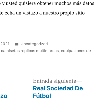
lo y usted quisiera obtener muchos más datos
 echa un vistazo a nuestro propio sitio
Publicado
 2021
Uncategorized
en
,
camisetas replicas multimarcas
,
equipaciones de
a
Entrada
Entrada siguiente
r:
siguiente:
Real Sociedad De
izo
Fútbol