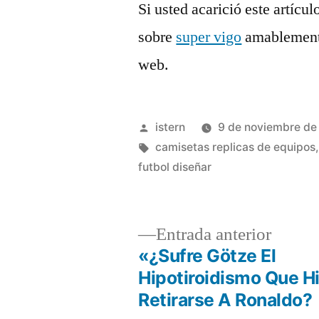
Si usted acarició este artícu
sobre
super vigo
amablemente
web.
Publicado
istern
9 de noviembre de
por
Etiquetas:
camisetas replicas de equipos
futbol diseñar
Entrad
Entrada anterior
anterio
«¿Sufre Götze El
Navegación
Hipotiroidismo Que H
Retirarse A Ronaldo?