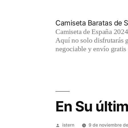
Saltar
al
Camiseta Baratas de S
contenido
Camiseta de España 2024 
Aquí no solo disfrutarás 
negociable y envío gratis 
En Su últi
Publicado
istern
9 de noviembre d