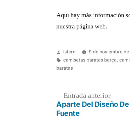
Aquí hay más información s
nuestra página web.
Publicado
istern
9 de noviembre de
por
Etiquetas:
camisetas baratas barça
,
cami
baratas
Entrad
Entrada anterior
anterio
Aparte Del Diseño De
Navegación
Fuente