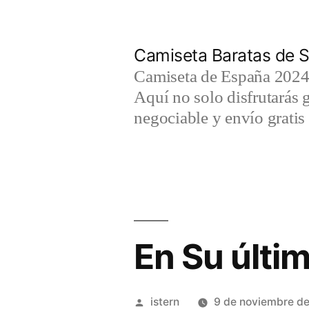
Saltar
al
Camiseta Baratas de S
contenido
Camiseta de España 2024 
Aquí no solo disfrutarás 
negociable y envío gratis 
En Su últi
Publicado
istern
9 de noviembre d