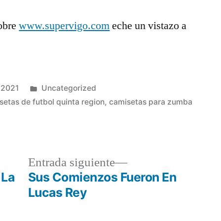
obre
www.supervigo.com
eche un vistazo a
Publicado
 2021
Uncategorized
en
setas de futbol quinta region
,
camisetas para zumba
a
Entrada
Entrada siguiente
r:
siguiente:
 La
Sus Comienzos Fueron En
Lucas Rey