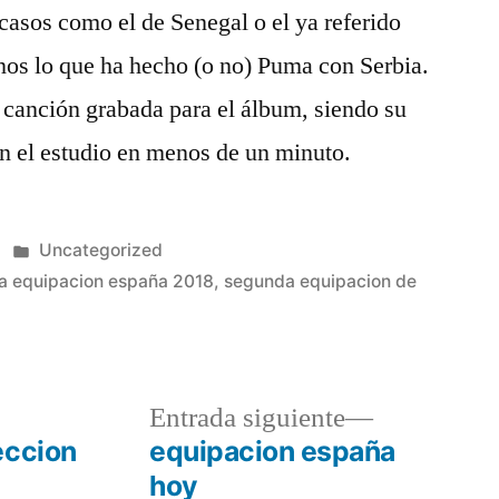
casos como el de Senegal o el ya referido
nos lo que ha hecho (o no) Puma con Serbia.
 canción grabada para el álbum, siendo su
en el estudio en menos de un minuto.
Publicado
Uncategorized
en
a equipacion españa 2018
,
segunda equipacion de
a
Entrada
Entrada siguiente
r:
siguiente:
eccion
equipacion españa
hoy