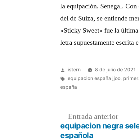
la equipación. Senegal. Con 
del de Suiza, se entiende me
«Sticky Sweet» fue la última
letra supuestamente escrita 
Publicado
istern
8 de julio de 2021
por
Etiquetas:
equipacion españa jjoo
,
primer
españa
Entrad
Entrada anterior
anterio
equipacion negra sel
Navegación
española