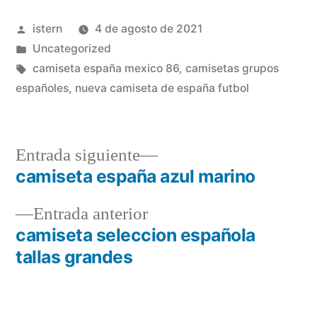
Publicado
istern
4 de agosto de 2021
por
Publicado
Uncategorized
en
Etiquetas:
camiseta españa mexico 86
,
camisetas grupos
españoles
,
nueva camiseta de españa futbol
Entrada
Entrada siguiente
siguiente:
camiseta españa azul marino
Navegación
Entrada
Entrada anterior
de
anterior:
camiseta seleccion española
entradas
tallas grandes