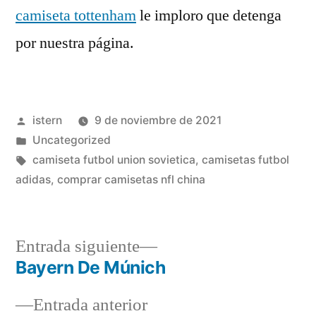
camiseta tottenham
le imploro que detenga
por nuestra página.
Publicado
istern
9 de noviembre de 2021
por
Publicado
Uncategorized
en
Etiquetas:
camiseta futbol union sovietica
,
camisetas futbol
adidas
,
comprar camisetas nfl china
Entrada
Entrada siguiente
siguiente:
Bayern De Múnich
Navegación
Entrada
Entrada anterior
de