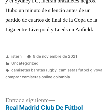
y el Sydney FC, lucirán brazaletes negros.
Hubo un minuto de silencio antes de un
partido de cuartos de final de la Copa de la
Liga entre Liverpool y Leeds en Anfield.
Publicado
istern
9 de noviembre de 2021
por
Publicado
Uncategorized
en
Etiquetas:
camisetas baratas rugby
,
camisetas futbol givova
,
comprar camisetas online colombia
Entrada
Entrada siguiente
siguiente:
Real Madrid Club De Fútbol