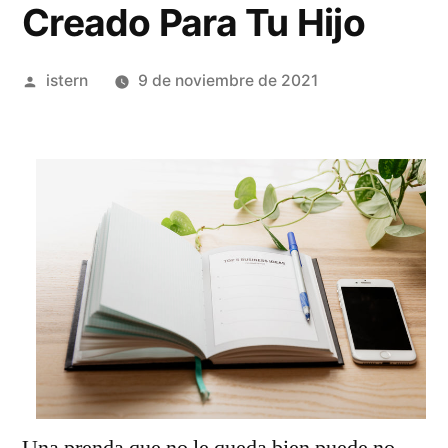
Creado Para Tu Hijo
Publicado
istern
9 de noviembre de 2021
por
Una prenda que no le queda bien puede no