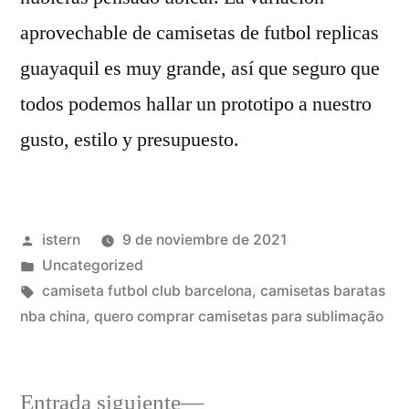
aprovechable de camisetas de futbol replicas
guayaquil es muy grande, así que seguro que
todos podemos hallar un prototipo a nuestro
gusto, estilo y presupuesto.
Publicado
istern
9 de noviembre de 2021
por
Publicado
Uncategorized
en
Etiquetas:
camiseta futbol club barcelona
,
camisetas baratas
nba china
,
quero comprar camisetas para sublimação
Entrada
Entrada siguiente