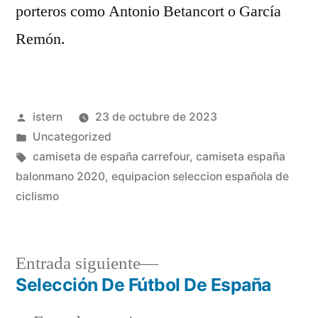
porteros como Antonio Betancort o García
Remón.
Publicado
istern
23 de octubre de 2023
por
Publicado
Uncategorized
en
Etiquetas:
camiseta de españa carrefour
,
camiseta españa
balonmano 2020
,
equipacion seleccion española de
ciclismo
Entrada
Entrada siguiente
siguiente:
Selección De Fútbol De España
Navegación