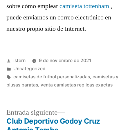
sobre cómo emplear
camiseta tottenham
,
puede enviarnos un correo electrónico en
nuestro propio sitio de Internet.
Publicado
istern
9 de noviembre de 2021
por
Publicado
Uncategorized
en
Etiquetas:
camisetas de futbol personalizadas
,
camisetas y
blusas baratas
,
venta camisetas replicas exactas
Entrada
Entrada siguiente
siguiente:
Club Deportivo Godoy Cruz
Navegación