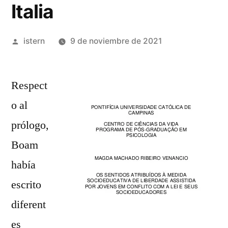
Italia
Publicado
istern
9 de noviembre de 2021
por
Respect
o al
prólogo,
Boam
había
escrito
diferent
es