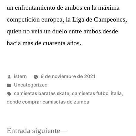
un enfrentamiento de ambos en la máxima
competición europea, la Liga de Campeones,
quien no veía un duelo entre ambos desde
hacía más de cuarenta años.
Publicado
istern
9 de noviembre de 2021
por
Publicado
Uncategorized
en
Etiquetas:
camisetas baratas skate
,
camisetas futbol italia
,
donde comprar camisetas de zumba
Entrada
Entrada siguiente