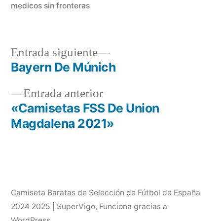
medicos sin fronteras
Entrada
Entrada siguiente
siguiente:
Bayern De Múnich
Navegación
Entrada
Entrada anterior
de
anterior:
«Camisetas FSS De Union
entradas
Magdalena 2021»
Camiseta Baratas de Selección de Fútbol de España
2024 2025 | SuperVigo
,
Funciona gracias a
WordPress.