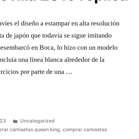
íes el diseño a estampar en alta resolución
ta de japón que todavía se sigue imitando
desembarcó en Boca, lo hizo con un modelo
ncluía una línea blanca alrededor de la
ercicios por parte de una …
Publicado
023
Uncategorized
en
rar camisetas queen king
,
comprar camisetas