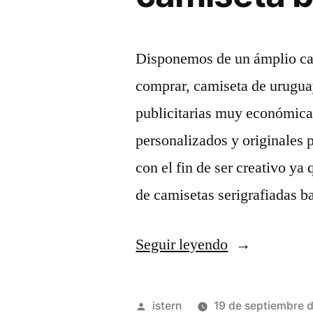
Disponemos de un ámplio ca
comprar, camiseta de urugua
publicitarias muy económic
personalizados y originales p
con el fin de ser creativo ya
de camisetas serigrafiadas b
«camiseta
Seguir leyendo
barcelona
2013»
Publicado
istern
19 de septiembre 