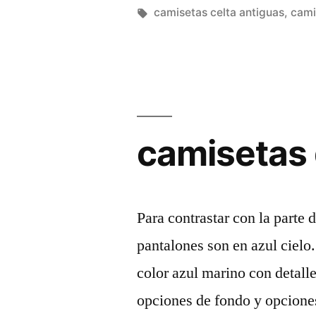
por
Etiquetas:
camisetas celta antiguas
,
cami
camisetas 
Para contrastar con la parte 
pantalones son en azul cielo
color azul marino con detall
opciones de fondo y opciones