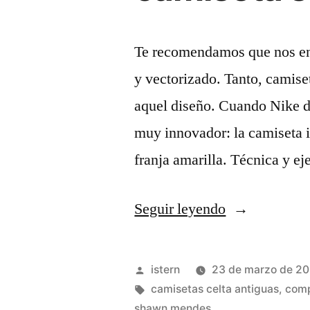
Te recomendamos que nos env
y vectorizado. Tanto, camise
aquel diseño. Cuando Nike 
muy innovador: la camiseta i
franja amarilla. Técnica y ej
«camiseta
Seguir leyendo
sevilla
2019
Publicado
istern
23 de marzo de 2
replica»
por
Etiquetas:
camisetas celta antiguas
,
comp
shawn mendes