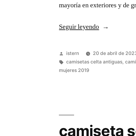
mayoría en exteriores y de 
«camisetas
Seguir leyendo
de
futbol
Publicado
istern
20 de abril de 202
guapas»
por
Etiquetas:
camisetas celta antiguas
,
cami
mujeres 2019
camiseta se