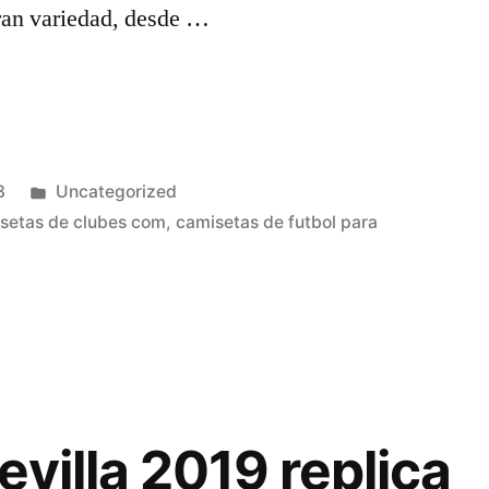
gran variedad, desde …
Publicado
3
Uncategorized
en
setas de clubes com
,
camisetas de futbol para
villa 2019 replica