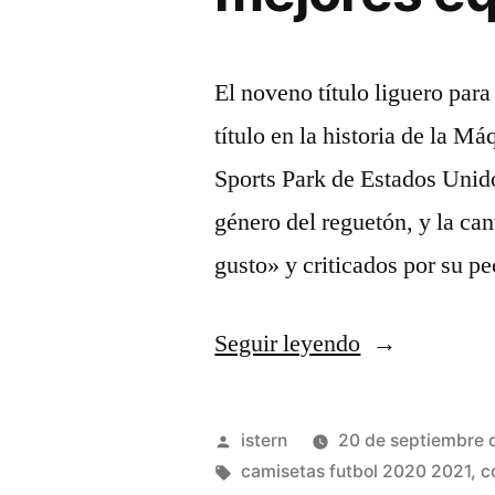
El noveno título liguero par
título en la historia de la M
Sports Park de Estados Unido
género del reguetón, y la ca
gusto» y criticados por su 
«mejores
Seguir leyendo
equipaciones
futbol
Publicado
istern
20 de septiembre 
2019»
por
Etiquetas:
camisetas futbol 2020 2021
,
c