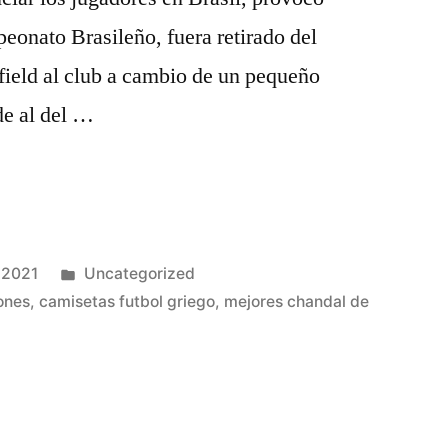
eonato Brasileño, fuera retirado del
field al club a cambio de un pequeño
de al del …
Publicado
 2021
Uncategorized
en
ones
,
camisetas futbol griego
,
mejores chandal de