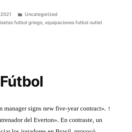
Publicado
 2021
Uncategorized
en
setas futbol griego
,
equipaciones futbol outlet
 Fútbol
n manager signs new five-year contract». ↑
trenador del Everton». En contraste, un
ciar los jugadores en Brasil, provocó