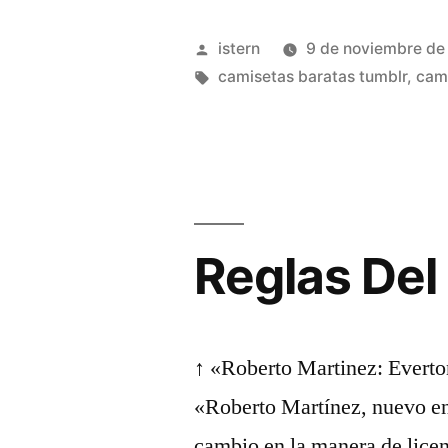
Militar
Publicado
istern
9 de noviembre de
Malaga
por
Etiquetas:
camisetas baratas tumblr
,
cami
【
Desde
3.59
Reglas Del
€
】»
↑ «Roberto Martinez: Everto
«Roberto Martínez, nuevo en
cambio en la manera de licen