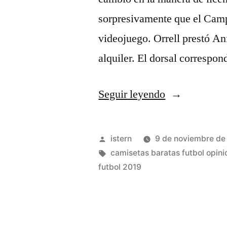
sorpresivamente que el Camp
videojuego. Orrell prestó An
alquiler. El dorsal correspon
«Reglas
Seguir leyendo
Del
Fútbol»
Publicado
istern
9 de noviembre de
por
Etiquetas:
camisetas baratas futbol opini
futbol 2019