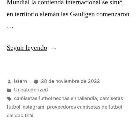
Mundial la contienda internacional se situó
en territorio alemán las Gauligen comenzaron
…
«el
Seguir leyendo
corte
ingles
Publicado
istern
28 de noviembre de 2022
equipaciones
por
Publicado
Uncategorized
de
en
Etiquetas:
camisetas futbol hechas en tailandia
,
camisetas
futbol»
futbol instagram
,
proveedores camisetas de futbol
calidad thai