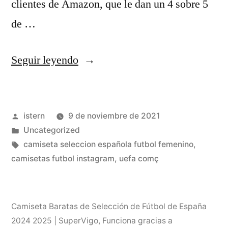
clientes de Amazon, que le dan un 4 sobre 5
de …
«Selección
Seguir leyendo
De
Fútbol
Publicado
istern
9 de noviembre de 2021
De
por
Publicado
Uncategorized
Italia»
en
Etiquetas:
camiseta seleccion española futbol femenino
,
camisetas futbol instagram
,
uefa comç
Camiseta Baratas de Selección de Fútbol de España
2024 2025 | SuperVigo
,
Funciona gracias a