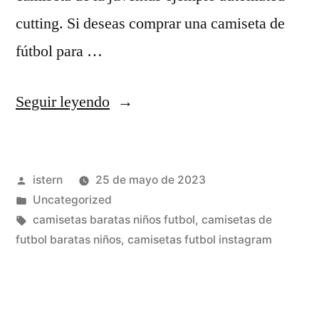
cutting. Si deseas comprar una camiseta de
fútbol para …
«camisetas
Seguir leyendo
futbol
gamarra»
Publicado
istern
25 de mayo de 2023
por
Publicado
Uncategorized
en
Etiquetas:
camisetas baratas niños futbol
,
camisetas de
futbol baratas niños
,
camisetas futbol instagram