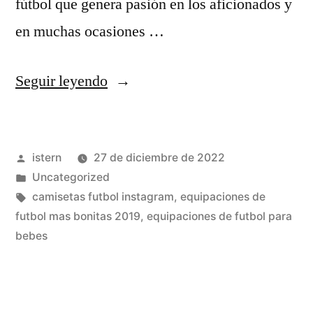
fútbol que genera pasión en los aficionados y
en muchas ocasiones …
«camisetas
Seguir leyendo
futbol
y
Publicado
istern
27 de diciembre de 2022
nba
por
Publicado
Uncategorized
thai»
en
Etiquetas:
camisetas futbol instagram
,
equipaciones de
futbol mas bonitas 2019
,
equipaciones de futbol para
bebes