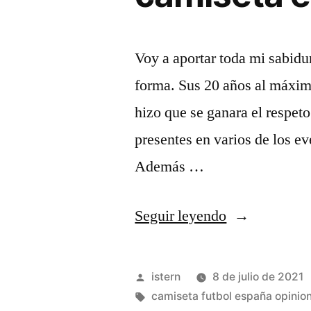
Voy a aportar toda mi sabidur
forma. Sus 20 años al máxim
hizo que se ganara el respet
presentes en varios de los ev
Además …
«camiseta
Seguir leyendo
españa
thai»
Publicado
istern
8 de julio de 2021
por
Etiquetas:
camiseta futbol españa opinio