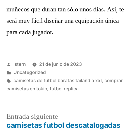
muñecos que duran tan sólo unos días. Así, te
será muy fácil diseñar una equipación única
para cada jugador.
Publicado
istern
21 de junio de 2023
por
Publicado
Uncategorized
en
Etiquetas:
camisetas de futbol baratas tailandia xxl
,
comprar
camisetas en tokio
,
futbol replica
Entrada
Entrada siguiente
siguiente:
camisetas futbol descatalogadas