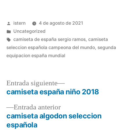
Publicado
istern
4 de agosto de 2021
por
Publicado
Uncategorized
en
Etiquetas:
camiseta de españa sergio ramos
,
camiseta
seleccion española campeona del mundo
,
segunda
equipacion españa mundial
Entrada
Entrada siguiente
siguiente:
camiseta españa niño 2018
Navegación
Entrada
Entrada anterior
de
anterior:
camiseta algodon seleccion
entradas
española