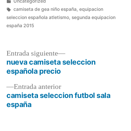
por
Publicado
Uncategorized
en
Etiquetas:
camiseta de gea niño españa
,
equipacion
seleccion española atletismo
,
segunda equipacion
españa 2015
Entrada
Entrada siguiente
siguiente:
nueva camiseta seleccion
Navegación
española precio
de
Entrada
Entrada anterior
entradas
anterior:
camiseta seleccion futbol sala
españa