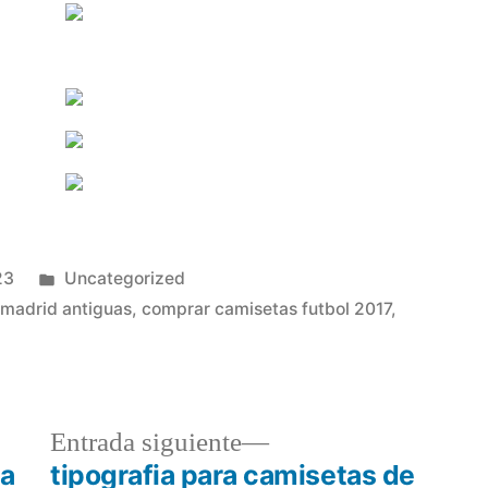
Publicado
23
Uncategorized
en
 madrid antiguas
,
comprar camisetas futbol 2017
,
a
Entrada
Entrada siguiente
r:
siguiente:
ca
tipografia para camisetas de