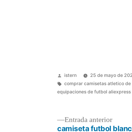
Publicado
istern
25 de mayo de 20
por
Etiquetas:
comprar camisetas atletico de
equipaciones de futbol aliexpress
Entrad
Entrada anterior
anterio
camiseta futbol blan