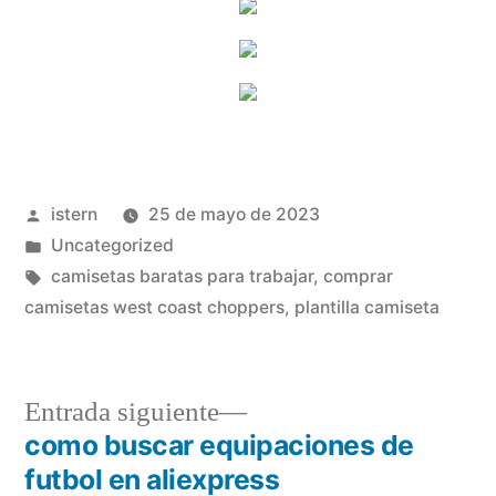
Publicado
istern
25 de mayo de 2023
por
Publicado
Uncategorized
en
Etiquetas:
camisetas baratas para trabajar
,
comprar
camisetas west coast choppers
,
plantilla camiseta
Entrada
Entrada siguiente
siguiente:
como buscar equipaciones de
Navegación
futbol en aliexpress