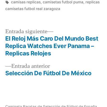
en
Etiquetas:
camisas replicas
,
camisetas futbol puma
,
replicas
camisetas futbol real zaragoza
Entrada
Entrada siguiente
siguiente:
El Reloj Más Caro Del Mundo Best
Navegación
Replica Watches Ever Panama –
de
Replicas Relojes
entradas
Entrada
Entrada anterior
anterior:
Selección De Fútbol De México
Camiseta Baratas de Selección de Fútbol de España