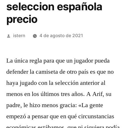
seleccion española
precio
Publicado
istern
4 de agosto de 2021
por
La única regla para que un jugador pueda
defender la camiseta de otro país es que no
haya jugado con la selección anterior al
menos en los últimos tres años. A Arif, su
padre, le hizo menos gracia: «La gente
empezó a pensar que en qué circunstancias
económicas estábamos, que ni siquiera podía