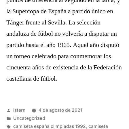
puntos de diferencia al segundo en la tabla; y
la Supercopa de España a partido único en
Tánger frente al Sevilla. La selección
andaluza de fútbol no volvería a disputar un
partido hasta el año 1965. Aquel año disputó
un torneo celebrado para conmemorar los
cincuenta años de existencia de la Federación
castellana de fútbol.
Publicado
istern
4 de agosto de 2021
por
Publicado
Uncategorized
en
Etiquetas:
camiseta españa olimpiadas 1992
,
camiseta