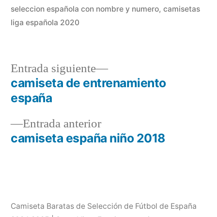
seleccion española con nombre y numero
,
camisetas
liga española 2020
Entrada
Entrada siguiente
siguiente:
camiseta de entrenamiento
Navegación
españa
de
Entrada
Entrada anterior
entradas
anterior:
camiseta españa niño 2018
Camiseta Baratas de Selección de Fútbol de España