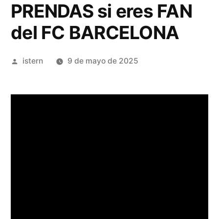
PRENDAS si eres FAN
del FC BARCELONA
Publicado
istern
9 de mayo de 2025
por