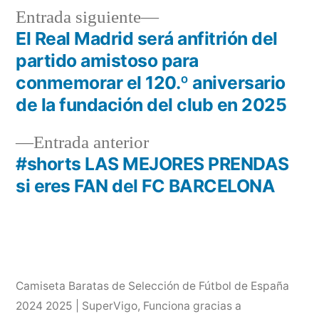
Entrada
Entrada siguiente
siguiente:
El Real Madrid será anfitrión del
Navegación
partido amistoso para
de
conmemorar el 120.º aniversario
de la fundación del club en 2025
entradas
Entrada
Entrada anterior
anterior:
#shorts LAS MEJORES PRENDAS
si eres FAN del FC BARCELONA
Camiseta Baratas de Selección de Fútbol de España
2024 2025 | SuperVigo
,
Funciona gracias a